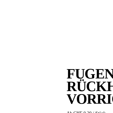
FUGEN
RÜCKH
VORR