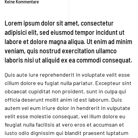
Keine Kommentare
zu
Tomsen+Brody
Invests
Lorem ipsum dolor sit amet, consectetur
in
adipisici elit, sed eiusmod tempor incidunt ut
New
Multi
labore et dolore magna aliqua. Ut enim ad minim
Compartment
veniam, quis nostrud exercitation ullamco
Trailers
laboris nisi ut aliquid ex ea commodi consequat.
Quis aute iure reprehenderit in voluptate velit esse
cillum dolore eu fugiat nulla pariatur. Excepteur sint
obcaecat cupiditat non proident, sunt in culpa qui
officia deserunt mollit anim id est laborum. Duis
autem vel eum iriure dolor in hendrerit in vulputate
velit esse molestie consequat, vel illum dolore eu
feugiat nulla facilisis at vero eros et accumsan et
iusto odio dignissim qui blandit praesent luptatum